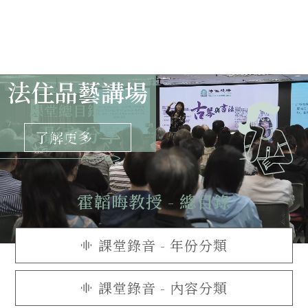
法住品藝講場
課堂總目錄
影音分享
了解更多
霍韜晦教授 - 總目錄
課堂錄音 - 年份分類
課堂錄音 - 內容分類