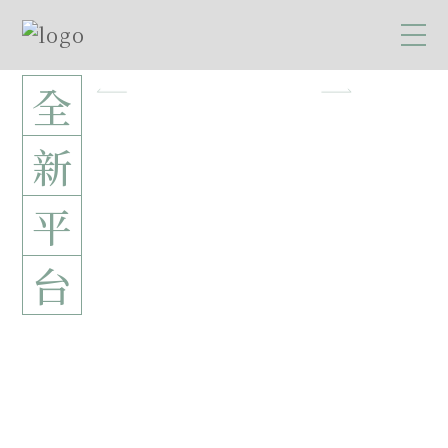
全
新
平
台