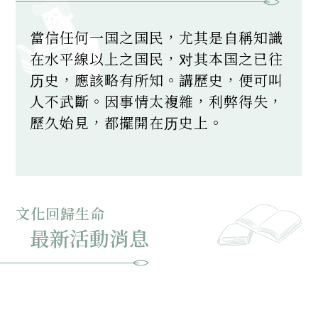
當信任何一国之国民，尤其是自稱知識
在水平線以上之国民，对其本国之已往
历史，應該略有所知。講歷史，便可叫
人不武斷。因事情太複雜，利弊得失，
歷久始見，都擺開在历史上。
錢穆 - 江蘇無錫的歷史學家、哲學家及
作家等，亦是吳越錢氏的後代。他是香
港新亞書院、新亞研究所及新亞中學的
文化回歸生命
共同創辦人。錢穆畢生弘揚中國傳統文
最新活動消息
化，高舉現代新儒家的旗幟，在海內外
產生了巨大影響。其著述頗豐，專著多
達80種以上；他與呂思勉、陳垣、陳
寅恪也因而被一同稱作中國的「（現