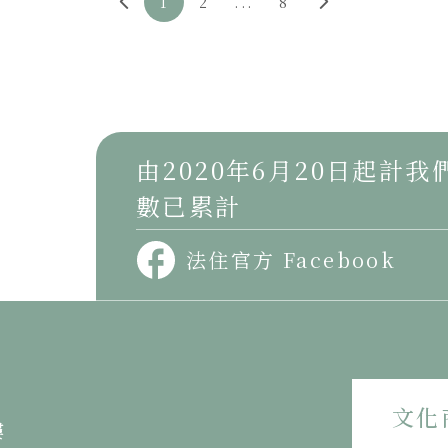
1
2
...
8
第十四部分
第二十一部分
《中國文化之精神價值》
《人生之體驗續篇》
第十三部分
由2020年6月20日起計
第二十部分
《中國文化之精神價值》
數已累計
《人生之體驗續篇》
第十二部分
法住官方 Facebook
第十九部分
《中國文化之精神價值》
《人生之體驗續篇》
第十一部分
文化
第十八部分
《中國文化之精神價值》
樓