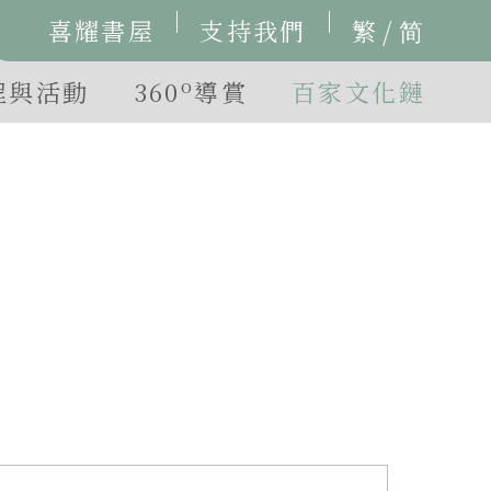
/
喜耀書屋
支持我們
繁
简
o
程與活動
360
導賞
百家文化鏈