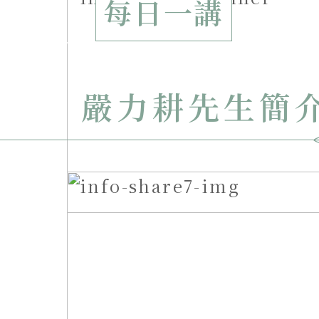
每日一講
嚴力耕先生簡