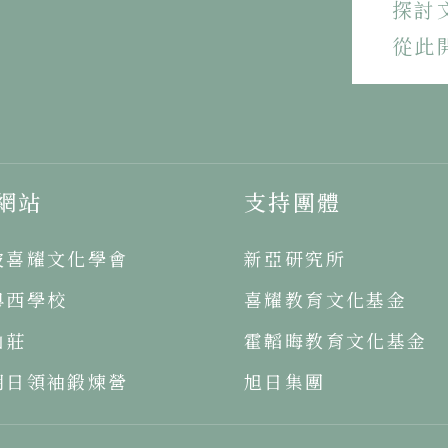
探討
《人生之體驗續篇》
從此
第十部分
第十七部分
《中國文化之精神價值》
《人生之體驗續篇》
第九部分
網站
支持團體
第十六部分
《中國文化之精神價值》
坡喜耀文化學會
新亞研究所
《人生之體驗續篇》
第八部分
粵西學校
喜耀教育文化基金
第十五部分
《中國文化之精神價值》
山莊
霍韜晦教育文化基金
明日領袖鍛煉營
旭日集團
《人生之體驗續篇》
第七部分