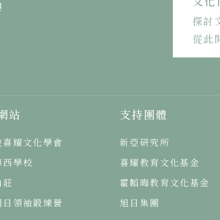
文化
樓
探討
從此
網站
支持團體
坡喜耀文化學會
新亞研究所
粵西學校
喜耀教育文化基金
山莊
霍韜晦教育文化基金
明日領袖鍛煉營
旭日集團