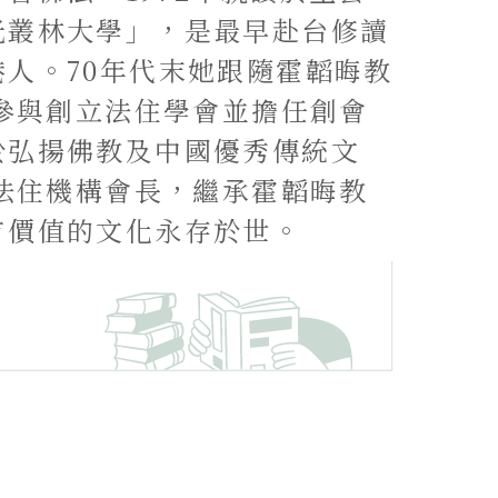
光叢林大學」，是最早赴台修讀
人。70年代末她跟隨霍韜晦教
年參與創立法住學會並擔任創會
於弘揚佛教及中國優秀傳統文
任法住機構會長，繼承霍韜晦教
有價值的文化永存於世。