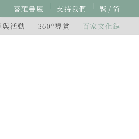
/
喜耀書屋
支持我們
繁
简
o
程與活動
360
導賞
百家文化鏈