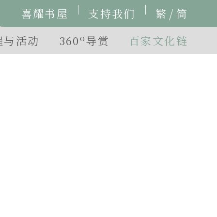
/
喜耀书屋
支持我们
繁
简
o
程与活动
360
导赏
百家文化链