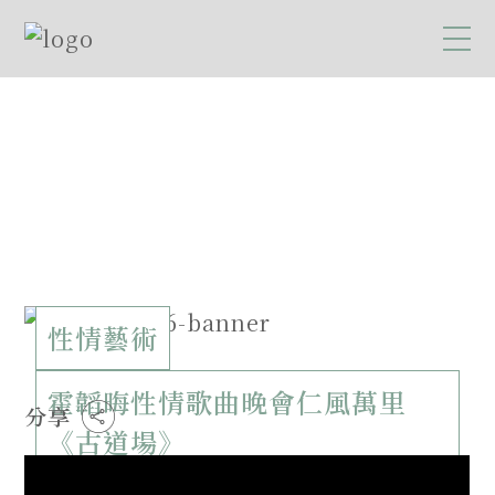
性情藝術
霍韜晦性情歌曲晚會仁風萬里
分享
《古道場》