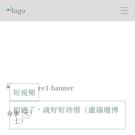
短視頻
相遇了，就好好珍惜（盧瑞珊博
分享
士）