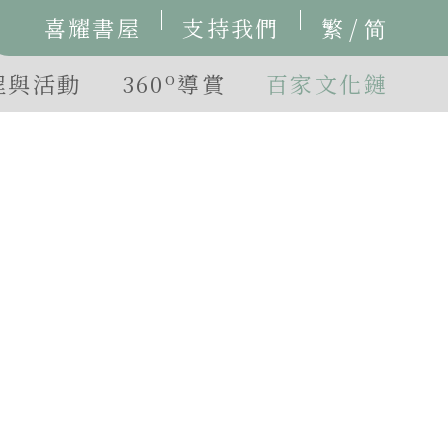
/
喜耀書屋
支持我們
繁
简
o
程與活動
360
導賞
百家文化鏈