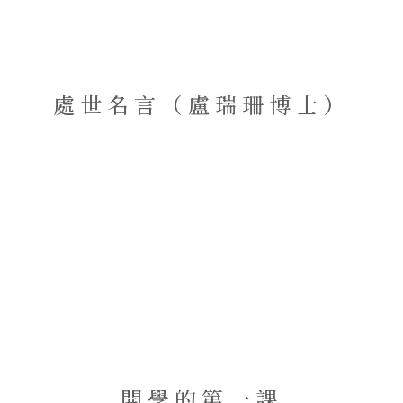
處世名言（盧瑞珊博士）
開學的第一課