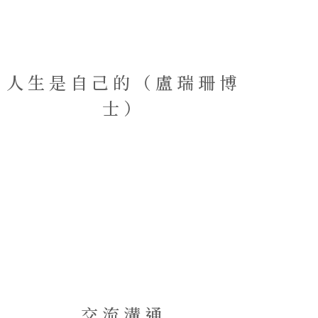
人生是自己的（盧瑞珊博
士）
交流溝通