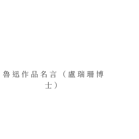
魯迅作品名言（盧瑞珊博
士）