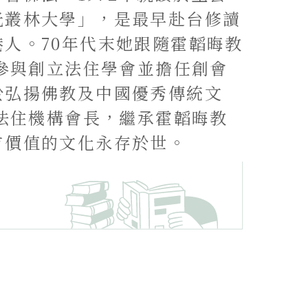
光叢林大學」，是最早赴台修讀
人。70年代末她跟隨霍韜晦教
年參與創立法住學會並擔任創會
於弘揚佛教及中國優秀傳統文
任法住機構會長，繼承霍韜晦教
有價值的文化永存於世。