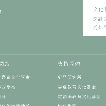
文化
樓
探討
從此
網站
支持團體
坡喜耀文化學會
新亞研究所
粵西學校
喜耀教育文化基金
山莊
霍韜晦教育文化基金
明日領袖鍛煉營
旭日集團