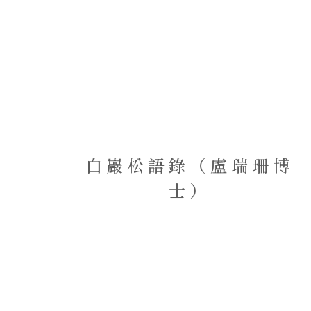
白巖松語錄（盧瑞珊博
士）