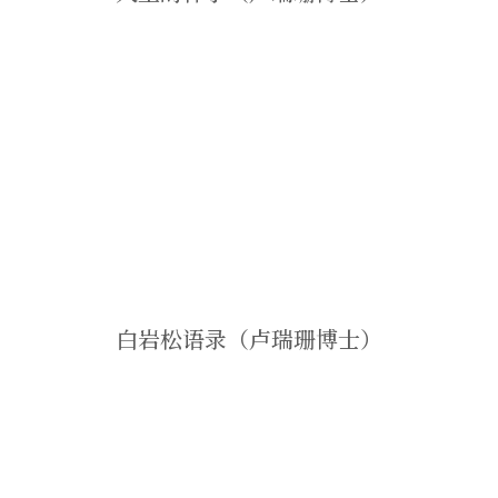
白岩松语录（卢瑞珊博士）