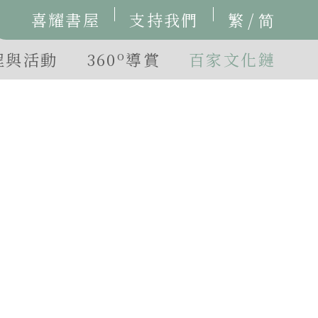
/
喜耀書屋
支持我們
繁
简
o
程與活動
360
導賞
百家文化鏈