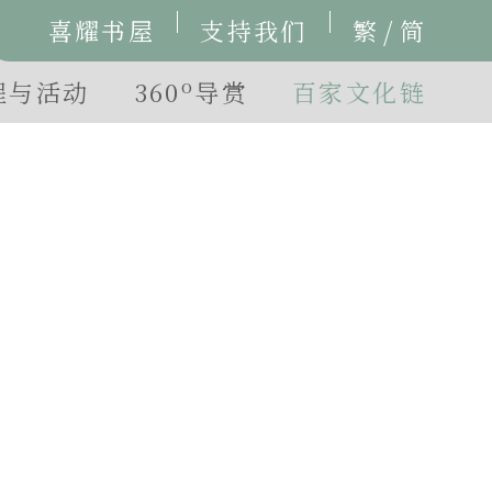
/
喜耀书屋
支持我们
繁
简
o
程与活动
360
导赏
百家文化链