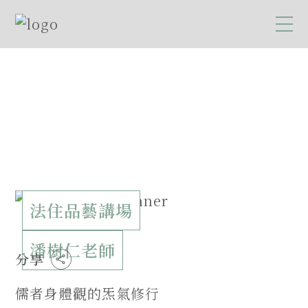
法住品藝講場
潘樹仁老師
分享
儒者身體觀的炁氣修行