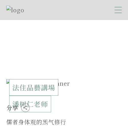
法住品藝講場
潘树仁老师
分享
儒者身体观的炁气修行