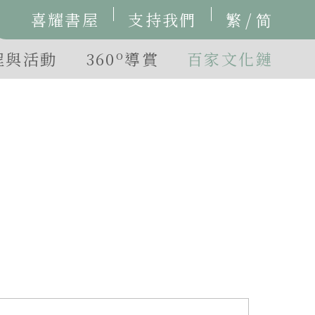
/
喜耀書屋
支持我們
繁
简
o
程與活動
360
導賞
百家文化鏈