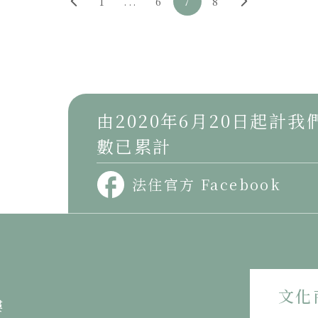
1
...
6
7
8
〈推动文化教育急不容缓〉
《當代文化批判》
由2020年6月20日起計
〈歷史理性與實踐理性〉
數已累計
《當代文化批判》
法住官方 Facebook
文化
樓