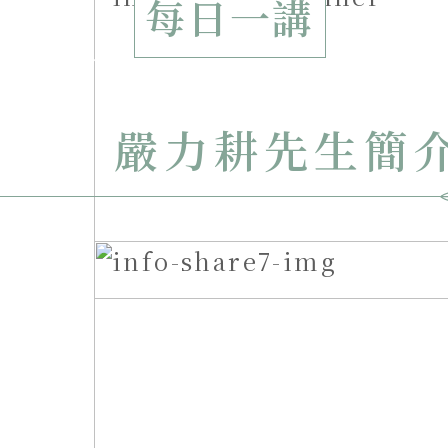
每日一講
嚴力耕先生簡