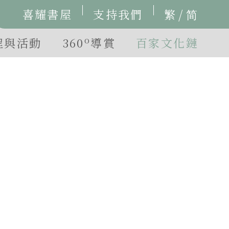
/
喜耀書屋
支持我們
繁
简
o
程與活動
360
導賞
百家文化鏈