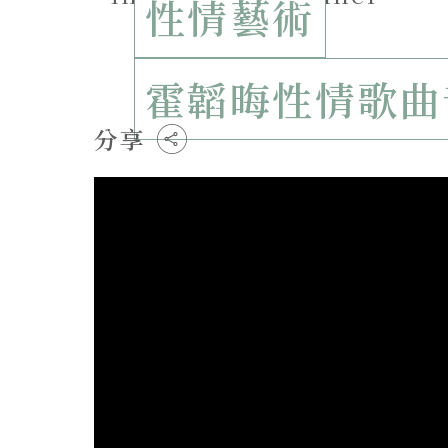
性情藝術
霍韜晦性情歌曲
分享