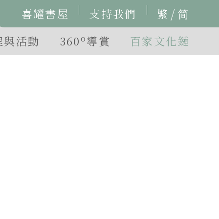
/
喜耀書屋
支持我們
繁
简
o
程與活動
360
導賞
百家文化鏈