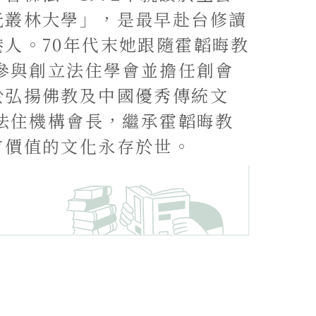
光叢林大學」，是最早赴台修讀
人。70年代末她跟隨霍韜晦教
年參與創立法住學會並擔任創會
於弘揚佛教及中國優秀傳統文
任法住機構會長，繼承霍韜晦教
有價值的文化永存於世。