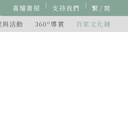
/
喜耀書屋
支持我們
繁
简
o
程與活動
360
導賞
百家文化鏈