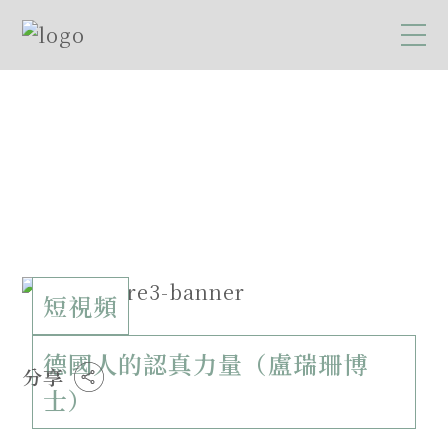
短視頻
德國人的認真力量（盧瑞珊博
分享
士）