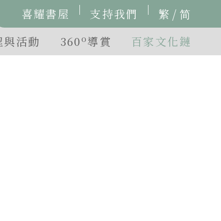
/
喜耀書屋
支持我們
繁
简
o
程與活動
360
導賞
百家文化鏈