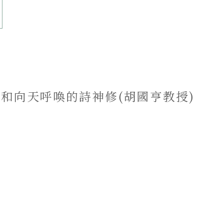
索和向天呼喚的詩神修(胡國亨教授)