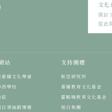
文化
樓
探討
從此
網站
支持團體
坡喜耀文化學會
新亞研究所
粵西學校
喜耀教育文化基金
山莊
霍韜晦教育文化基金
明日領袖鍛煉營
旭日集團