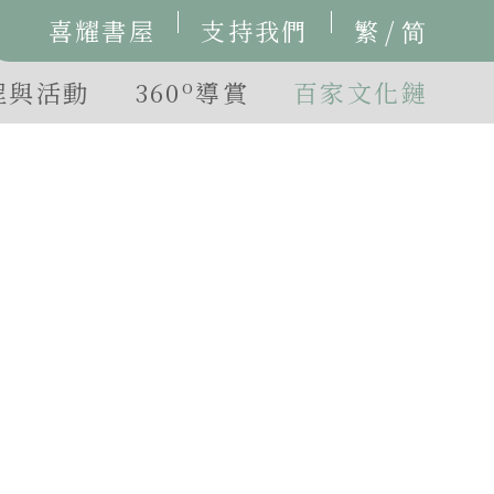
/
喜耀書屋
支持我們
繁
简
o
程與活動
360
導賞
百家文化鏈