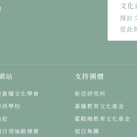
文化
樓
探討
從此
網站
支持團體
坡喜耀文化學會
新亞研究所
粵西學校
喜耀教育文化基金
山莊
霍韜晦教育文化基金
明日領袖鍛煉營
旭日集團