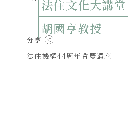
法住文化大講堂
胡國亨教授
分享
法住機構44周年會慶講座─