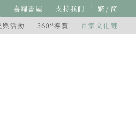
/
喜耀書屋
支持我們
繁
简
o
程與活動
360
導賞
百家文化鏈