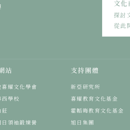
文化
樓
探討
從此
網站
支持團體
坡喜耀文化學會
新亞研究所
粵西學校
喜耀教育文化基金
山莊
霍韜晦教育文化基金
明日領袖鍛煉營
旭日集團