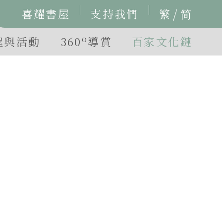
/
喜耀書屋
支持我們
繁
简
o
程與活動
360
導賞
百家文化鏈