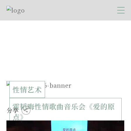
性情艺术
霍韬晦性情歌曲音乐会《爱的原
分享
点》