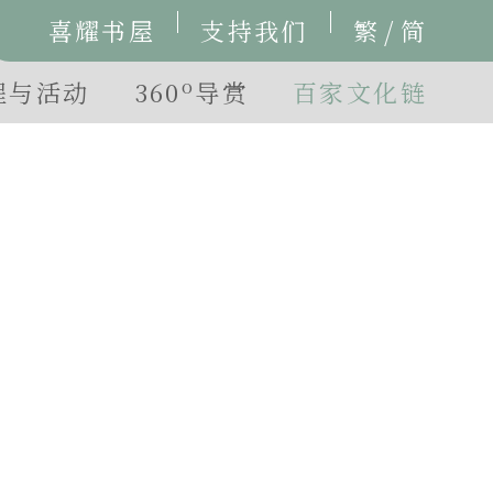
/
喜耀书屋
支持我们
繁
简
o
程与活动
360
导赏
百家文化链