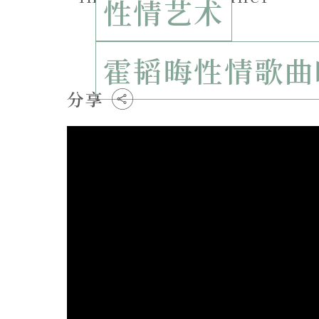
性情艺术
霍韬晦性情歌曲
分享