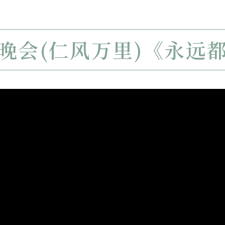
晚会(仁风万里)《永远