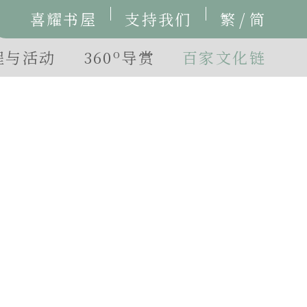
/
喜耀书屋
支持我们
繁
简
o
程与活动
360
导赏
百家文化链