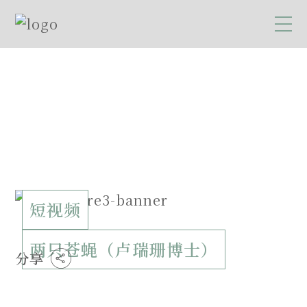
短视频
两只苍蝇（卢瑞珊博士）
分享