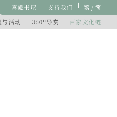
/
喜耀书屋
支持我们
繁
简
o
程与活动
360
导赏
百家文化链