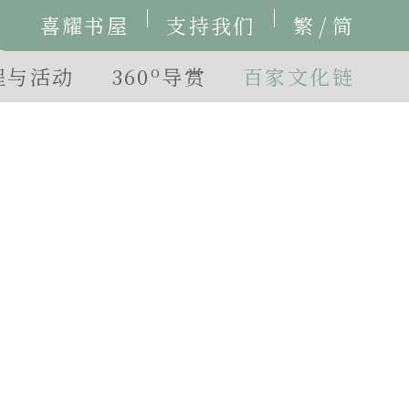
/
喜耀书屋
支持我们
繁
简
o
程与活动
360
导赏
百家文化链