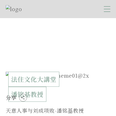
法住文化大講堂
潘铭基教授
分享
天意人事与刘成项败-潘铭基教授