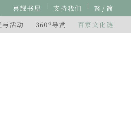
/
喜耀书屋
支持我们
繁
简
o
程与活动
360
导赏
百家文化链