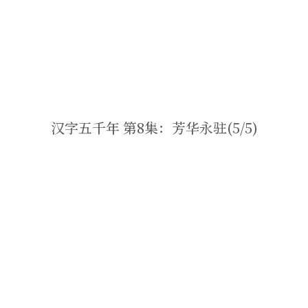
汉字五千年 第8集：芳华永驻(5/5)