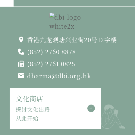
香港九龙观塘兴业街20号12字楼
(852) 2760 8878
(852) 2761 0825
dharma@dbi.org.hk
文化商店
探讨文化出路
从此开始