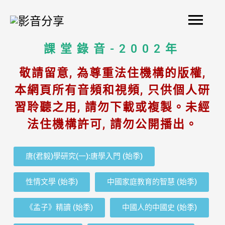
Skip
Mai
to
content
Men
課堂錄音-2002年
敬請留意, 為尊重法住機構的版權,
本網頁所有音頻和視頻, 只供個人研
習聆聽之用, 請勿下載或複製。未經
法住機構許可, 請勿公開播出。
唐(君毅)學研究(一):唐學入門 (始季)
性情文學 (始季)
中國家庭教育的智慧 (始季)
《孟子》精讀 (始季)
中國人的中國史 (始季)