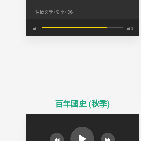
性情文學 (夏季) 06
百年國史 (秋季)