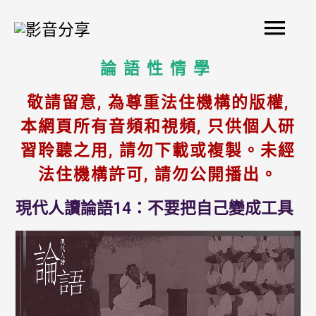
Skip
Mai
to
content
Men
論語性情學
敬請留意, 為尊重法住機構的版權,
本網頁所有音頻和視頻, 只供個人研
習聆聽之用, 請勿下載或複製。未經
法住機構許可, 請勿公開播出。
現代人讀論語14：不要把自己變成工具