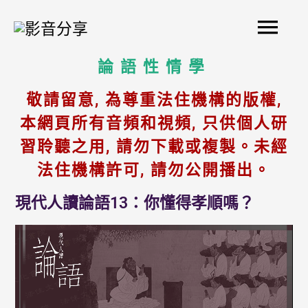
Skip
Mai
to
content
Men
論語性情學
敬請留意, 為尊重法住機構的版權,
本網頁所有音頻和視頻, 只供個人研
習聆聽之用, 請勿下載或複製。未經
法住機構許可, 請勿公開播出。
現代人讀論語13：你懂得孝順嗎？