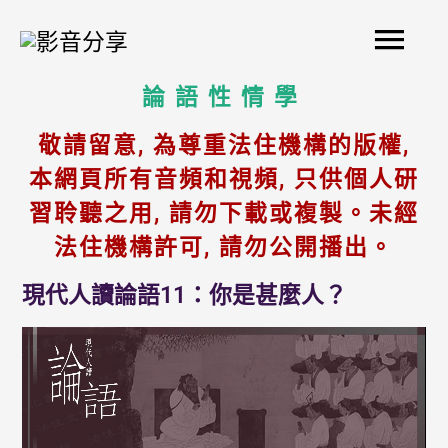
Skip
Mai
to
content
Men
論語性情學
敬請留意, 為尊重法住機構的版權,
本網頁所有音頻和視頻, 只供個人研
習聆聽之用, 請勿下載或複製。未經
法住機構許可, 請勿公開播出。
現代人讀論語11：你是甚麼人？