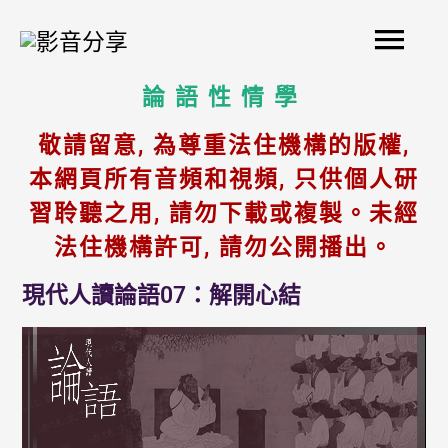
Skip
Mai
to
content
Men
論語性情學
敬請留意, 為尊重法住機構的版權,
本網頁所有音頻和視頻, 只供個人研
習聆聽之用, 請勿下載或複製。未經
法住機構許可, 請勿公開播出。
現代人讀論語07：解開心結