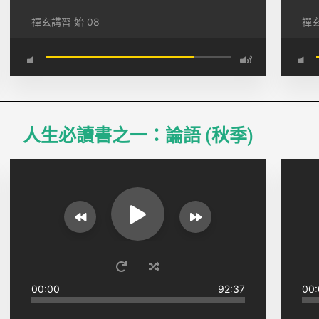
禪玄講習 始 08
禪玄
人生必讀書之一：論語 (秋季)
00:00
92:37
00: