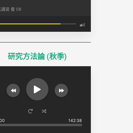
講習 春​ 08
研究方法論 (秋季)
00
142:38