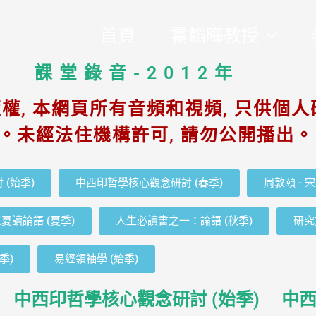
首頁
霍韜晦教授
課堂錄音-2012年
權, 本網頁所有音頻和視頻, 只供個人
。未經法住機構許可, 請勿公開播出。
(始季)
中西印哲學核心觀念研討 (春季)
周敦頤 - 
夏讀論語 (夏季)
人生必讀書之一：論語 (秋季)
研究
季)
易經領袖學 (始季)
中西印哲學核心觀念研討 (始季)
中西