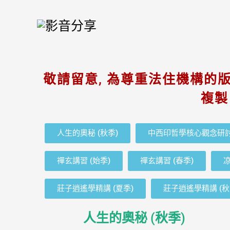
Skip
to
content
敬請留意, 為尊重法住機構的版
複製
人生的奧秘 (秋季)
中西印哲學核心觀念研討 
禪玄講習 (始季)
禪玄講習 (春季)
凉
莊子逍遙學精講 (夏季)
莊子逍遙學精講 (秋
人生的奧秘 (秋季)