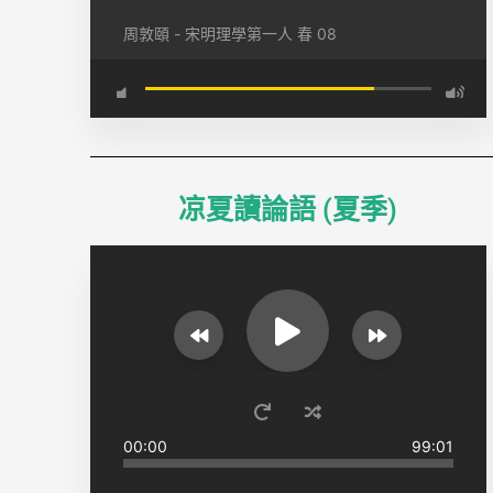
周敦頤 - 宋明理學第一人 春 08
凉夏讀論語 (夏季)
00:00
99:01