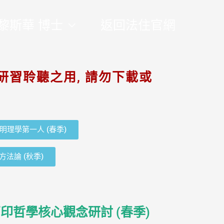
黎斯華 博士
返回法住官網
研習聆聽之用, 請勿下載或
宋明理學第一人 (春季)
方法論 (秋季)
印哲學核心觀念研討 (春季)