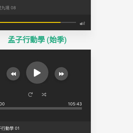
九境 08
孟子行動學 (始季)
00
105:43
行動學 01