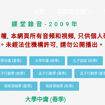
首頁
霍韜晦教授
課堂錄音-2009年​
權, 本網頁所有音頻和視頻, 只供個人
。未經法住機構許可, 請勿公開播出。
學中庸 (夏季)
大學中庸 (秋季)
孔子追踪 (秋季)
子行動學 (始季)
孟子行動學 (春季)
孟子行動學 (夏
易經領袖學 (夏季)
易經領袖學 (秋季)
大學中庸 (春季)