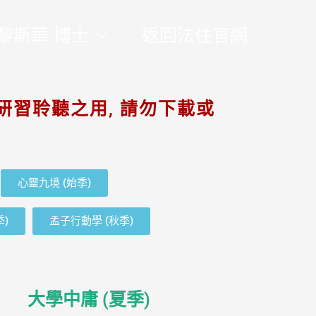
黎斯華 博士
返回法住官網
研習聆聽之用, 請勿下載或
心靈九境 (始季)
季)
孟子行動學 (秋季)
大學中庸 (夏季)​