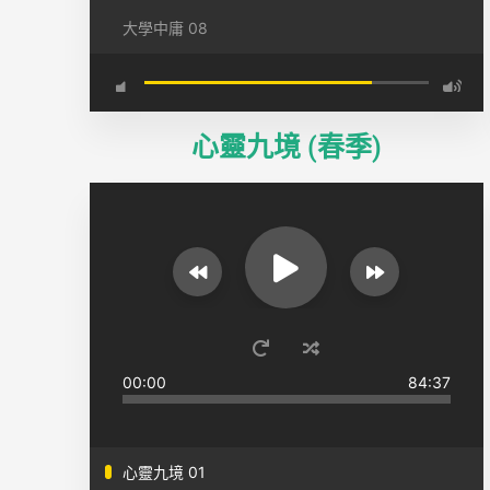
大學中庸 08
心靈九境 (春季)
00:00
84:37
心靈九境 01