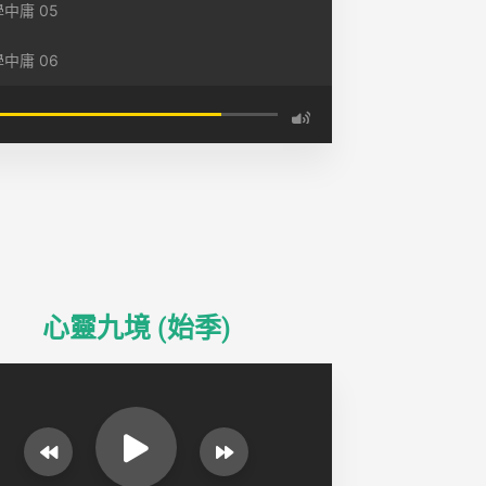
中庸 05
中庸 06
心靈九境 (始季)