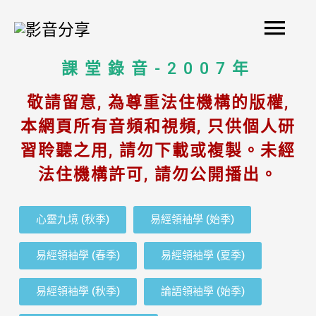
Skip
Mai
to
content
Men
課堂錄音-2007年
敬請留意, 為尊重法住機構的版權,
本網頁所有音頻和視頻, 只供個人研
習聆聽之用, 請勿下載或複製。未經
法住機構許可, 請勿公開播出。
心靈九境 (秋季)
易經領袖學 (始季)
易經領袖學 (春季)
易經領袖學 (夏季)
易經領袖學 (秋季)
論語領袖學 (始季)