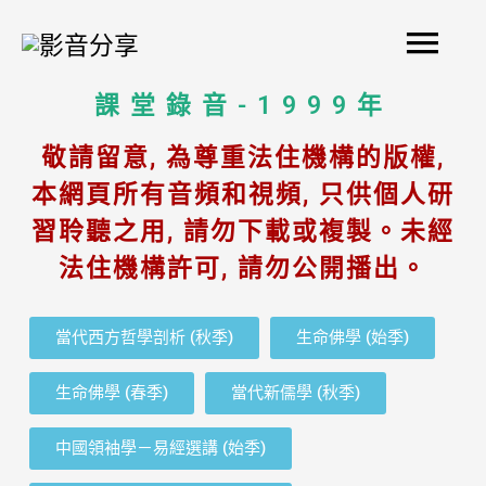
Skip
Mai
to
content
Men
課堂錄音-1999年
敬請留意, 為尊重法住機構的版權,
本網頁所有音頻和視頻, 只供個人研
習聆聽之用, 請勿下載或複製。未經
法住機構許可, 請勿公開播出。
當代西方哲學剖析 (秋季)
生命佛學 (始季)
生命佛學 (春季)
當代新儒學 (秋季)
中國領袖學－易經選講 (始季)