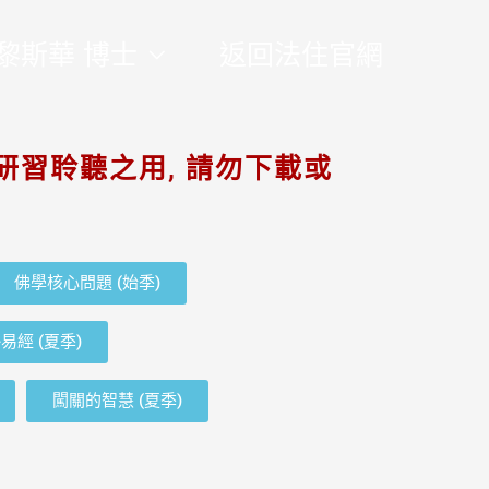
黎斯華 博士
返回法住官網
研習聆聽之用, 請勿下載或
佛學核心問題 (始季)
易經 (夏季)
闖關的智慧 (夏季)