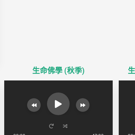
生命佛學 (秋季)​
生