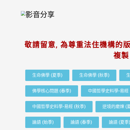
Skip
to
content
敬請留意, 為尊重法住機構的版
複製
生命佛學 (夏季)
生命佛學 (秋季)​
生
佛學核心問題 (春季)
中國哲學史料學-易經 
中國哲學史料學-易經 (秋季)
逆境的磨煉 (
論語 (始季)
論語 (春季)
論語 (夏季