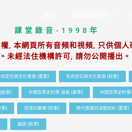
首頁
霍韜晦教授
課堂錄音-1998年
權, 本網頁所有音頻和視頻, 只供個人
。未經法住機構許可, 請勿公開播出。
命定位與文化資源 (夏季)
生命定位與文化資源 (秋季)
(始季)
中國哲學史料學-易經 (春季)
中國哲學史料學-
夏季)
逆境的磨煉 (秋季)
時代風暴的深層剖析 (夏季)
)
論語 (秋季)