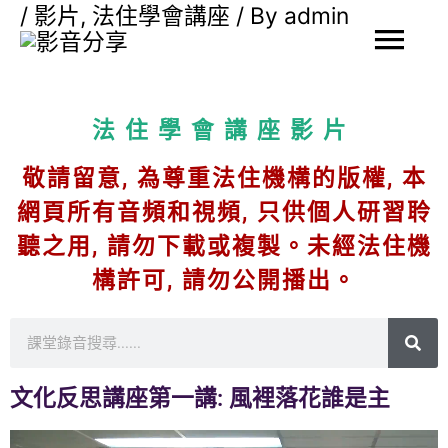
/
影片
,
法住學會講座
/ By
admin
Skip
Mai
to
content
Men
法住學會講座影片
敬請留意, 為尊重法住機構的版權, 本
網頁所有音頻和視頻, 只供個人研習聆
聽之用, 請勿下載或複製。未經法住機
構許可, 請勿公開播出。
S
e
文化反思講座第一講: 風裡落花誰是主
a
r