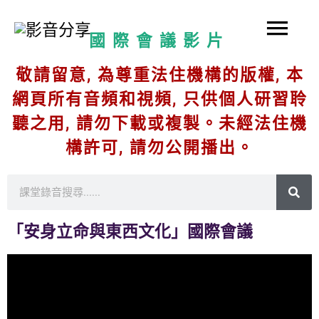
Skip
Mai
to
國際會議影片
content
Men
敬請留意, 為尊重法住機構的版權, 本
網頁所有音頻和視頻, 只供個人研習聆
聽之用, 請勿下載或複製。未經法住機
構許可, 請勿公開播出。
S
e
「安身立命與東西文化」國際會議
a
r
c
h